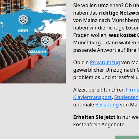
Sie wollen umziehen? Ob um
haben das
richtige Netzw
von Mainz nach Münchberg g
haben wir die richtige Lösu
Fragen wollen,
was kostet
Münchberg – dann wählen Si
passende Antwort auf Ihre 
Ob ein
Privatumzug
von Mai
gewerblicher Umzug nach
problemlos und stressfrei 
Allzeit bereit für Ihren
Firm
Klaviertransport
,
Studente
optimale
Beiladung
von Mai
Erhalten Sie jetzt
in nur we
kostenfreie Angebote.