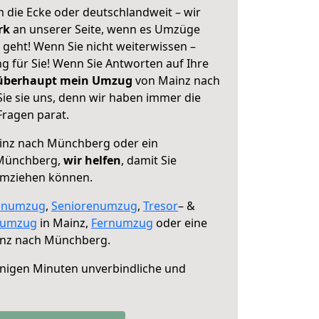
 die Ecke oder deutschlandweit – wir
erk
an unserer Seite, wenn es Umzüge
eht! Wenn Sie nicht weiterwissen –
ng für Sie! Wenn Sie Antworten auf Ihre
 überhaupt mein Umzug
von Mainz nach
e sie uns, denn wir haben immer die
Fragen parat.
nz nach Münchberg oder ein
 Münchberg,
wir helfen
, damit Sie
umziehen können.
enumzug
,
Seniorenumzug
,
Tresor
– &
numzug
in Mainz,
Fernumzug
oder eine
nz nach Münchberg.
nigen Minuten unverbindliche und