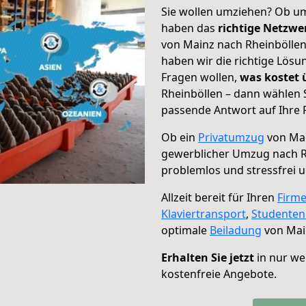
Sie wollen umziehen? Ob um
haben das
richtige Netzw
von Mainz nach Rheinböllen
haben wir die richtige Lösu
Fragen wollen,
was kostet
Rheinböllen – dann wählen 
passende Antwort auf Ihre 
Ob ein
Privatumzug
von Mai
gewerblicher Umzug nach R
problemlos und stressfrei 
Allzeit bereit für Ihren
Firm
Klaviertransport
,
Studente
optimale
Beiladung
von Mai
Erhalten Sie jetzt
in nur we
kostenfreie Angebote.