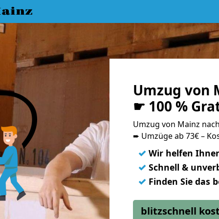
ainz
Umzug von M
☛ 100 % Gra
Umzug von Mainz nach
➨ Umzüge ab 73€ – Kos
✓
Wir helfen Ihne
✓
Schnell & unverb
✓
Finden Sie das 
blitzschnell ko