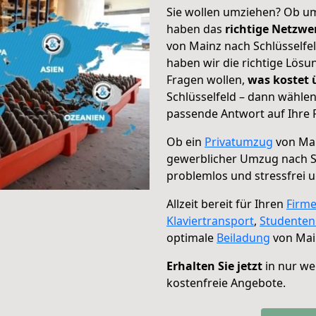
Sie wollen umziehen? Ob um
haben das
richtige Netzw
von Mainz nach Schlüsselfel
haben wir die richtige Lösu
Fragen wollen,
was kostet
Schlüsselfeld – dann wählen
passende Antwort auf Ihre 
Ob ein
Privatumzug
von Mai
gewerblicher Umzug nach S
problemlos und stressfrei 
Allzeit bereit für Ihren
Firm
Klaviertransport
,
Studente
optimale
Beiladung
von Main
Erhalten Sie jetzt
in nur we
kostenfreie Angebote.