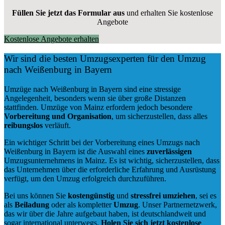
Füllen Sie jetzt das Formular aus
und erhalten Sie kostenlose
Angebote
Kostenlose Angebote erhalten
Wir sind die besten Umzugsexperten für den Umzug
nach Weißenburg in Bayern
Umzüge nach Weißenburg in Bayern sind eine stressige
Angelegenheit, besonders wenn sie über große Distanzen
stattfinden. Umzüge von Mainz erfordern jedoch besondere
Vorbereitung und Organisation
, um sicherzustellen, dass alles
reibungslos
verläuft.
Ein wichtiger Schritt bei der Vorbereitung eines Umzugs nach
Weißenburg in Bayern ist die Auswahl eines
zuverlässigen
Umzugsunternehmens in Mainz. Es ist wichtig, sicherzustellen, dass
das Unternehmen über die erforderliche Erfahrung und Ausrüstung
verfügt, um den Umzug erfolgreich durchzuführen.
Bei uns können Sie
kostengünstig
und
stressfrei
umziehen
, sei es
als
Beiladung
oder als kompletter
Umzug
. Unser Partnernetzwerk,
das wir über die Jahre aufgebaut haben, ist deutschlandweit und
sogar international unterwegs.
Holen Sie sich jetzt kostenlose