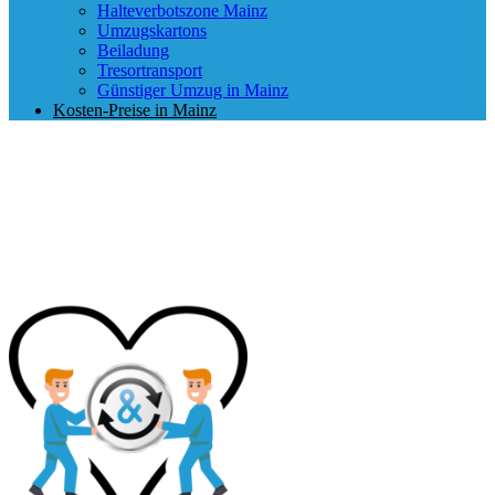
Halteverbotszone Mainz
Umzugskartons
Beiladung
Tresortransport
Günstiger Umzug in Mainz
Kosten-Preise in Mainz