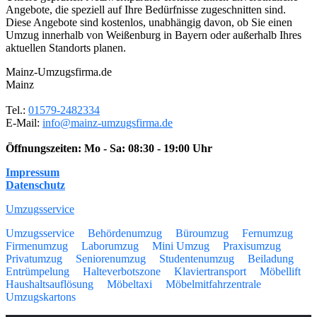
Angebote, die speziell auf Ihre Bedürfnisse zugeschnitten sind.
Diese Angebote sind kostenlos, unabhängig davon, ob Sie einen
Umzug innerhalb von Weißenburg in Bayern oder außerhalb Ihres
aktuellen Standorts planen.
Mainz-Umzugsfirma.de
Mainz
Tel.:
01579-2482334
E-Mail:
info@mainz-umzugsfirma.de
Öffnungszeiten:
Mo - Sa: 08:30 - 19:00 Uhr
Impressum
Datenschutz
Umzugsservice
Umzugsservice
Behördenumzug
Büroumzug
Fernumzug
Firmenumzug
Laborumzug
Mini Umzug
Praxisumzug
Privatumzug
Seniorenumzug
Studentenumzug
Beiladung
Entrümpelung
Halteverbotszone
Klaviertransport
Möbellift
Haushaltsauflösung
Möbeltaxi
Möbelmitfahrzentrale
Umzugskartons