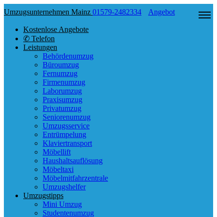
Umzugsunternehmen Mainz
01579-2482334
Angebot
Kostenlose Angebote
✆ Telefon
Leistungen
Behördenumzug
Büroumzug
Fernumzug
Firmenumzug
Laborumzug
Praxisumzug
Privatumzug
Seniorenumzug
Umzugsservice
Entrümpelung
Klaviertransport
Möbellift
Haushaltsauflösung
Möbeltaxi
Möbelmitfahrzentrale
Umzugshelfer
Umzugstipps
Mini Umzug
Studentenumzug