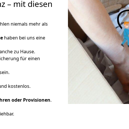
z – mit diesen
ahlen niemals mehr als
te
haben bei uns eine
ranche zu Hause.
icherung für einen
sein.
 und kostenlos.
ren oder Provisionen
.
iehbar.