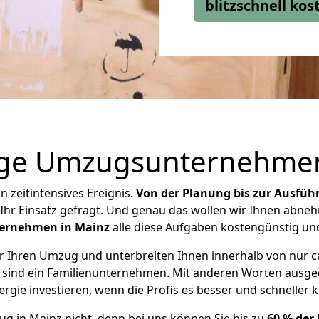
blitzschnell ko
tige Umzugsunternehme
 zeitintensives Ereignis.
Von der Planung bis zur Ausfüh
r Ihr Einsatz gefragt. Und genau das wollen wir Ihnen abn
ternehmen in Mainz
alle diese Aufgaben kostengünstig und
r Ihren Umzug und unterbreiten Ihnen innerhalb von nur c
 sind ein Familienunternehmen. Mit anderen Worten ausgedr
rgie investieren, wenn die Profis es besser und schneller
g in Mainz nicht, denn bei uns können Sie bis zu
60 % der