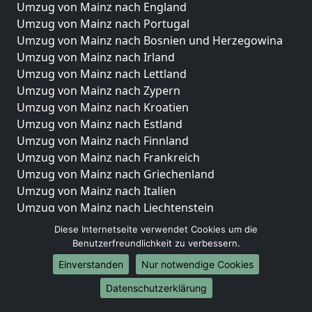
Umzug von Mainz nach England
Umzug von Mainz nach Portugal
Umzug von Mainz nach Bosnien und Herzegowina
Umzug von Mainz nach Irland
Umzug von Mainz nach Lettland
Umzug von Mainz nach Zypern
Umzug von Mainz nach Kroatien
Umzug von Mainz nach Estland
Umzug von Mainz nach Finnland
Umzug von Mainz nach Frankreich
Umzug von Mainz nach Griechenland
Umzug von Mainz nach Italien
Umzug von Mainz nach Liechtenstein
Umzug von Mainz nach Luxemburg
Diese Internetseite verwendet Cookies um die
Umzug von Mainz nach Niederlande
Benutzerfreundlichkeit zu verbessern.
Umzug von Mainz nach Norwegen
Einverstanden
Nur notwendige Cookies
Umzüge-Deutschlandweit
Datenschutzerklärung
Umzug von Mainz nach Berlin