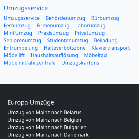
Umzugsservice
Umzugsservice
Behördenumzug
Büroumzug
Fernumzug
Firmenumzug
Laborumzug
Mini Umzug
Praxisumzug
Privatumzug
Seniorenumzug
Studentenumzug
Beiladung
Entrümpelung
Halteverbotszone
Klaviertransport
Möbellift
Haushaltsauflösung
Möbeltaxi
Möbelmitfahrzentrale
Umzugskartons
Europa-Umzüge
Umzug von Mainz nach Belarus
Umzug von Mainz nach Belgien
Umzug von Mainz nach Bulgarien
Umzug von Mainz nach Dänemark