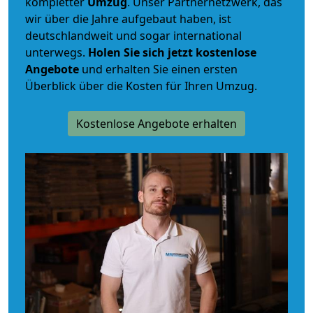
kompletter
Umzug
. Unser Partnernetzwerk, das
wir über die Jahre aufgebaut haben, ist
deutschlandweit und sogar international
unterwegs.
Holen Sie sich jetzt kostenlose
Angebote
und erhalten Sie einen ersten
Überblick über die Kosten für Ihren Umzug.
Kostenlose Angebote erhalten