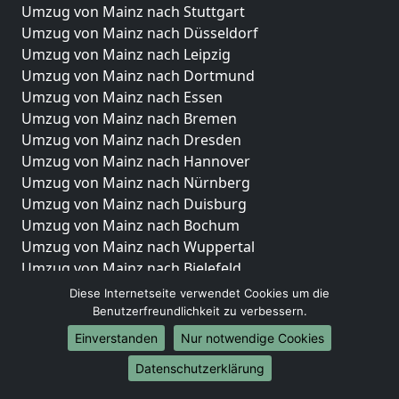
Umzug von Mainz nach Stuttgart
Umzug von Mainz nach Düsseldorf
Umzug von Mainz nach Leipzig
Umzug von Mainz nach Dortmund
Umzug von Mainz nach Essen
Umzug von Mainz nach Bremen
Umzug von Mainz nach Dresden
Umzug von Mainz nach Hannover
Umzug von Mainz nach Nürnberg
Umzug von Mainz nach Duisburg
Umzug von Mainz nach Bochum
Umzug von Mainz nach Wuppertal
Umzug von Mainz nach Bielefeld
Umzug von Mainz nach Bonn
Diese Internetseite verwendet Cookies um die
Umzug von Mainz nach Münster
Benutzerfreundlichkeit zu verbessern.
Einverstanden
Nur notwendige Cookies
Internationale-Umzüge
Datenschutzerklärung
Umzug von Mainz nach Brasilien
Umzug von Mainz nach Brunei Darussalam