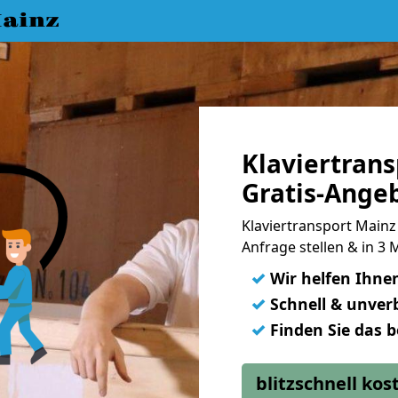
ainz
Klaviertran
Gratis-Ange
Klaviertransport Mainz 
Anfrage stellen & in 3
✓
Wir helfen Ihne
✓
Schnell & unverb
✓
Finden Sie das 
blitzschnell ko