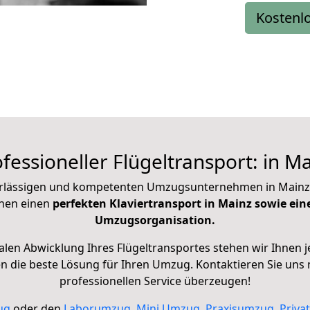
Kostenl
fessioneller Flügeltransport: in M
rlässigen und kompetenten Umzugsunternehmen in Mainz sin
nen einen
perfekten Klaviertransport in Mainz sowie ein
Umzugsorganisation.
alen Abwicklung Ihres Flügeltransportes stehen wir Ihnen je
die beste Lösung für Ihren Umzug. Kontaktieren Sie uns 
professionellen Service überzeugen!
ug
oder den
Laborumzug
,
Mini Umzug
,
Praxisumzug
,
Priva