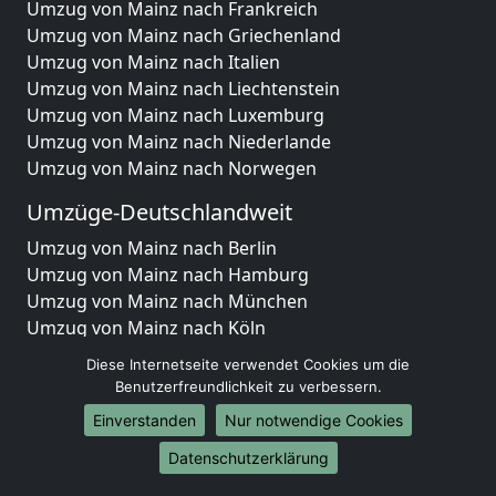
Umzug von Mainz nach Frankreich
Umzug von Mainz nach Griechenland
Umzug von Mainz nach Italien
Umzug von Mainz nach Liechtenstein
Umzug von Mainz nach Luxemburg
Umzug von Mainz nach Niederlande
Umzug von Mainz nach Norwegen
Umzüge-Deutschlandweit
Umzug von Mainz nach Berlin
Umzug von Mainz nach Hamburg
Umzug von Mainz nach München
Umzug von Mainz nach Köln
Umzug von Mainz nach Frankfurt am Main
Diese Internetseite verwendet Cookies um die
Umzug von Mainz nach Stuttgart
Benutzerfreundlichkeit zu verbessern.
Umzug von Mainz nach Düsseldorf
Einverstanden
Nur notwendige Cookies
Umzug von Mainz nach Leipzig
Umzug von Mainz nach Dortmund
Datenschutzerklärung
Umzug von Mainz nach Essen