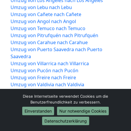
Umzug von Los Ángeles nach Los Ángeles
Umzug von Lebu nach Lebu
Umzug von Cañete nach Cañete
Umzug von Angol nach Angol
Umzug von Temuco nach Temuco
Umzug von Pitrufquén nach Pitrufquén
Umzug von Carahue nach Carahue
Umzug von Puerto Saavedra nach Puerto
Saavedra
Umzug von Villarrica nach Villarrica
Umzug von Pucón nach Pucón
Umzug von Freire nach Freire
Umzug von Valdivia nach Valdivia
Umzug von Corral nach Corral
Diese Internetseite verwendet Cookies um die
Umzug von Lanco nach Lanco
Benutzerfreundlichkeit zu verbessern.
Umzug von Los Lagos nach Los Lagos
Einverstanden
Nur notwendige Cookies
Umzug von Mariquina nach Mariquina
Umzug von Máfil nach Máfil
Datenschutzerklärung
Umzug von Paillaco nach Paillaco