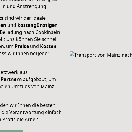
plin und Anstrengung.
ks
sind wir der ideale
ien
und
kostengünstigen
 Beiladung nach Cookinseln
it uns können Sie schnell
ten, um
Preise
und
Kosten
dass wir Ihnen bei jeder
Netzwerk aus
Partnern
aufgebaut, um
onalen Umzugs von Mainz
den wir Ihnen die besten
e die Verantwortung einfach
Profis die Arbeit.