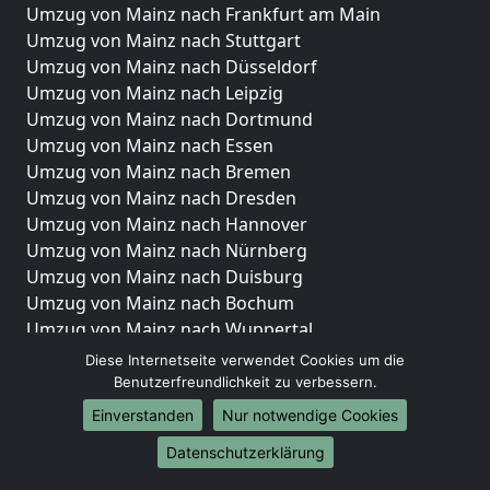
Umzug von Mainz nach Frankfurt am Main
Umzug von Mainz nach Stuttgart
Umzug von Mainz nach Düsseldorf
Umzug von Mainz nach Leipzig
Umzug von Mainz nach Dortmund
Umzug von Mainz nach Essen
Umzug von Mainz nach Bremen
Umzug von Mainz nach Dresden
Umzug von Mainz nach Hannover
Umzug von Mainz nach Nürnberg
Umzug von Mainz nach Duisburg
Umzug von Mainz nach Bochum
Umzug von Mainz nach Wuppertal
Umzug von Mainz nach Bielefeld
Diese Internetseite verwendet Cookies um die
Umzug von Mainz nach Bonn
Benutzerfreundlichkeit zu verbessern.
Umzug von Mainz nach Münster
Einverstanden
Nur notwendige Cookies
Internationale-Umzüge
Datenschutzerklärung
Umzug von Mainz nach Brasilien