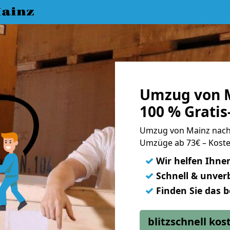
ainz
Umzug von M
100 % Grati
Umzug von Mainz nach
Umzüge ab 73€ – Koste
✓
Wir helfen Ihne
✓
Schnell & unverb
✓
Finden Sie das 
blitzschnell ko