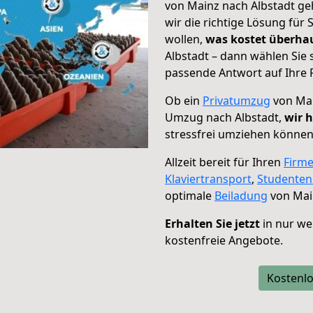
von Mainz nach Albstadt ge
wir die richtige Lösung für
wollen,
was kostet überh
Albstadt – dann wählen Sie 
passende Antwort auf Ihre 
Ob ein
Privatumzug
von Mai
Umzug nach Albstadt,
wir h
stressfrei umziehen können
Allzeit bereit für Ihren
Firm
Klaviertransport
,
Studente
optimale
Beiladung
von Main
Erhalten Sie jetzt
in nur we
kostenfreie Angebote.
Kostenlo