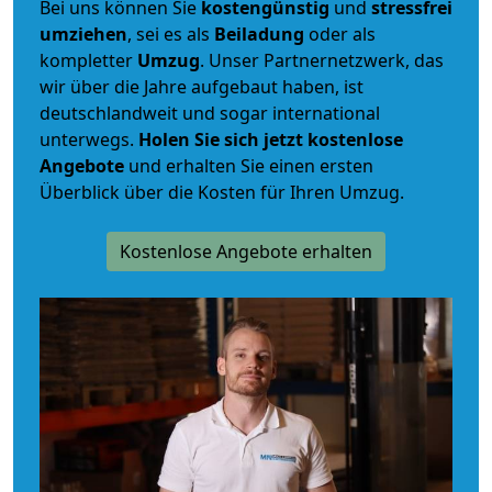
Bei uns können Sie
kostengünstig
und
stressfrei
umziehen
, sei es als
Beiladung
oder als
kompletter
Umzug
. Unser Partnernetzwerk, das
wir über die Jahre aufgebaut haben, ist
deutschlandweit und sogar international
unterwegs.
Holen Sie sich jetzt kostenlose
Angebote
und erhalten Sie einen ersten
Überblick über die Kosten für Ihren Umzug.
Kostenlose Angebote erhalten