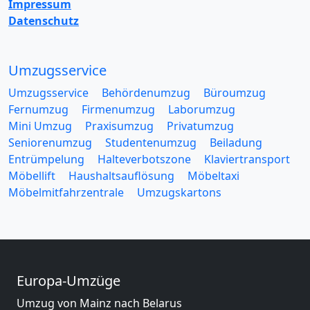
Impressum
Datenschutz
Umzugsservice
Umzugsservice
Behördenumzug
Büroumzug
Fernumzug
Firmenumzug
Laborumzug
Mini Umzug
Praxisumzug
Privatumzug
Seniorenumzug
Studentenumzug
Beiladung
Entrümpelung
Halteverbotszone
Klaviertransport
Möbellift
Haushaltsauflösung
Möbeltaxi
Möbelmitfahrzentrale
Umzugskartons
Europa-Umzüge
Umzug von Mainz nach Belarus