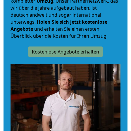
kompletter
Umzug
. Unser Partnernetzwerk, das
wir über die Jahre aufgebaut haben, ist
deutschlandweit und sogar international
unterwegs.
Holen Sie sich jetzt kostenlose
Angebote
und erhalten Sie einen ersten
Überblick über die Kosten für Ihren Umzug.
Kostenlose Angebote erhalten