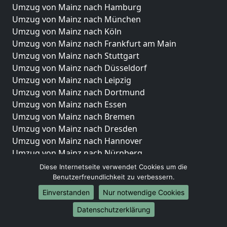
Umzug von Mainz nach Hamburg
Umzug von Mainz nach München
Umzug von Mainz nach Köln
Umzug von Mainz nach Frankfurt am Main
Umzug von Mainz nach Stuttgart
Umzug von Mainz nach Düsseldorf
Umzug von Mainz nach Leipzig
Umzug von Mainz nach Dortmund
Umzug von Mainz nach Essen
Umzug von Mainz nach Bremen
Umzug von Mainz nach Dresden
Umzug von Mainz nach Hannover
Umzug von Mainz nach Nürnberg
Umzug von Mainz nach Duisburg
Diese Internetseite verwendet Cookies um die
Umzug von Mainz nach Bochum
Benutzerfreundlichkeit zu verbessern.
Umzug von Mainz nach Wuppertal
Einverstanden
Nur notwendige Cookies
Umzug von Mainz nach Bielefeld
Datenschutzerklärung
Umzug von Mainz nach Bonn
Umzug von Mainz nach Münster