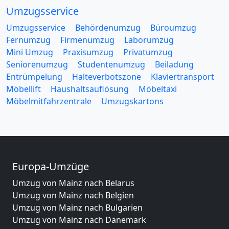
Umzugsservice
Umzugsservice
Behördenumzug
Büroumzug
Fernumzug
Firmenumzug
Laborumzug
Mini Umzug
Praxisumzug
Privatumzug
Seniorenumzug
Studentenumzug
Beiladung
Entrümpelung
Halteverbotszone
Klaviertransport
Möbellift
Haushaltsauflösung
Möbeltaxi
Möbelmitfahrzentrale
Umzugskartons
Europa-Umzüge
Umzug von Mainz nach Belarus
Umzug von Mainz nach Belgien
Umzug von Mainz nach Bulgarien
Umzug von Mainz nach Dänemark