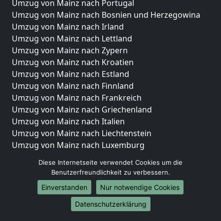
Umzug von Mainz nach Portugal
Umzug von Mainz nach Bosnien und Herzegowina
Umzug von Mainz nach Irland
Umzug von Mainz nach Lettland
Umzug von Mainz nach Zypern
Umzug von Mainz nach Kroatien
Umzug von Mainz nach Estland
Umzug von Mainz nach Finnland
Umzug von Mainz nach Frankreich
Umzug von Mainz nach Griechenland
Umzug von Mainz nach Italien
Umzug von Mainz nach Liechtenstein
Umzug von Mainz nach Luxemburg
Umzug von Mainz nach Niederlande
Diese Internetseite verwendet Cookies um die
Umzug von Mainz nach Norwegen
Benutzerfreundlichkeit zu verbessern.
Umzüge-Deutschlandweit
Einverstanden
Nur notwendige Cookies
Umzug von Mainz nach Berlin
Datenschutzerklärung
Umzug von Mainz nach Hamburg