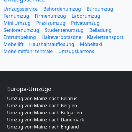
Umzugsservice
Behördenumzug
Büroumzug
Fernumzug
Firmenumzug
Laborumzug
Mini Umzug
Praxisumzug
Privatumzug
Seniorenumzug
Studentenumzug
Beiladung
Entrümpelung
Halteverbotszone
Klaviertransport
Möbellift
Haushaltsauflösung
Möbeltaxi
Möbelmitfahrzentrale
Umzugskartons
Europa-Umzüge
Umzug von Mainz nach Belarus
Umzug von Mainz nach Belgien
Umzug von Mainz nach Bulgarien
Umzug von Mainz nach Dänemark
Umzug von Mainz nach England