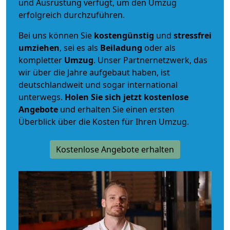
und Ausrüstung verfügt, um den Umzug
erfolgreich durchzuführen.
Bei uns können Sie
kostengünstig
und
stressfrei
umziehen
, sei es als
Beiladung
oder als
kompletter
Umzug
. Unser Partnernetzwerk, das
wir über die Jahre aufgebaut haben, ist
deutschlandweit und sogar international
unterwegs.
Holen Sie sich jetzt kostenlose
Angebote
und erhalten Sie einen ersten
Überblick über die Kosten für Ihren Umzug.
Kostenlose Angebote erhalten