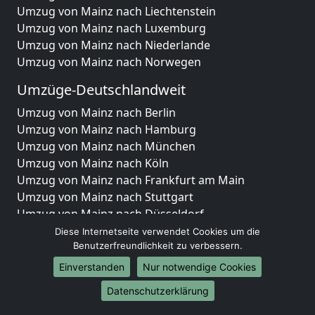
Umzug von Mainz nach Liechtenstein
Umzug von Mainz nach Luxemburg
Umzug von Mainz nach Niederlande
Umzug von Mainz nach Norwegen
Umzüge-Deutschlandweit
Umzug von Mainz nach Berlin
Umzug von Mainz nach Hamburg
Umzug von Mainz nach München
Umzug von Mainz nach Köln
Umzug von Mainz nach Frankfurt am Main
Umzug von Mainz nach Stuttgart
Umzug von Mainz nach Düsseldorf
Umzug von Mainz nach Leipzig
Diese Internetseite verwendet Cookies um die
Umzug von Mainz nach Dortmund
Benutzerfreundlichkeit zu verbessern.
Umzug von Mainz nach Essen
Einverstanden
Nur notwendige Cookies
Umzug von Mainz nach Bremen
Datenschutzerklärung
Umzug von Mainz nach Dresden
Umzug von Mainz nach Hannover