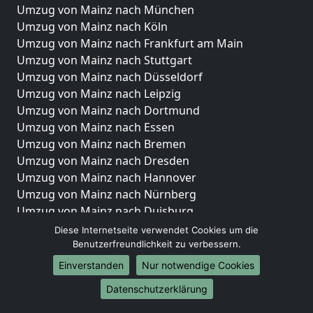
Umzug von Mainz nach München
Umzug von Mainz nach Köln
Umzug von Mainz nach Frankfurt am Main
Umzug von Mainz nach Stuttgart
Umzug von Mainz nach Düsseldorf
Umzug von Mainz nach Leipzig
Umzug von Mainz nach Dortmund
Umzug von Mainz nach Essen
Umzug von Mainz nach Bremen
Umzug von Mainz nach Dresden
Umzug von Mainz nach Hannover
Umzug von Mainz nach Nürnberg
Umzug von Mainz nach Duisburg
Umzug von Mainz nach Bochum
Diese Internetseite verwendet Cookies um die
Umzug von Mainz nach Wuppertal
Benutzerfreundlichkeit zu verbessern.
Umzug von Mainz nach Bielefeld
Einverstanden
Nur notwendige Cookies
Umzug von Mainz nach Bonn
Datenschutzerklärung
Umzug von Mainz nach Münster