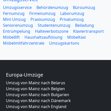
Umzugsservice
Behördenumzug
Büroumzug
Fernumzug
Firmenumzug
Laborumzug
Mini Umzug
Praxisumzug
Privatumzug
Seniorenumzug
Studentenumzug
Beiladung
Entrümpelung
Halteverbotszone
Klaviertransport
Möbellift
Haushaltsauflösung
Möbeltaxi
Möbelmitfahrzentrale
Umzugskartons
Europa-Umzüge
Umzug von Mainz nach Belarus
Umzug von Mainz nach Belgien
Umzug von Mainz nach Bulgarien
Umzug von Mainz nach Dänemark
Umzug von Mainz nach England