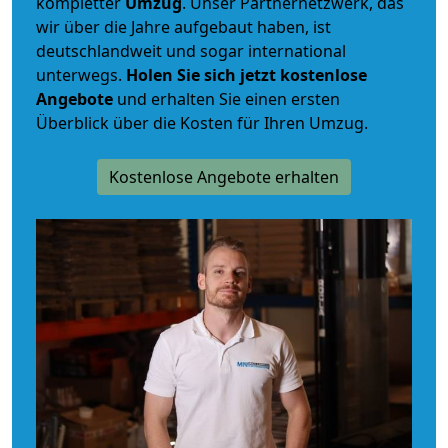
kompletter
Umzug
. Unser Partnernetzwerk, das
wir über die Jahre aufgebaut haben, ist
deutschlandweit und sogar international
unterwegs.
Holen Sie sich jetzt kostenlose
Angebote
und erhalten Sie einen ersten
Überblick über die Kosten für Ihren Umzug.
Kostenlose Angebote erhalten