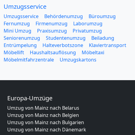
Umzugsservice
Umzugsservice
Behördenumzug
Büroumzug
Fernumzug
Firmenumzug
Laborumzug
Mini Umzug
Praxisumzug
Privatumzug
Seniorenumzug
Studentenumzug
Beiladung
Entrümpelung
Halteverbotszone
Klaviertransport
Möbellift
Haushaltsauflösung
Möbeltaxi
Möbelmitfahrzentrale
Umzugskartons
Europa-Umzüge
Umzug von Mainz nach Belarus
Umzug von Mainz nach Belgien
Umzug von Mainz nach Bulgarien
Umzug von Mainz nach Dänemark