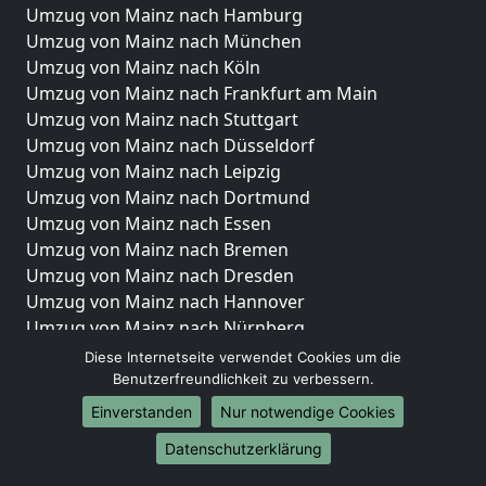
Umzug von Mainz nach Hamburg
Umzug von Mainz nach München
Umzug von Mainz nach Köln
Umzug von Mainz nach Frankfurt am Main
Umzug von Mainz nach Stuttgart
Umzug von Mainz nach Düsseldorf
Umzug von Mainz nach Leipzig
Umzug von Mainz nach Dortmund
Umzug von Mainz nach Essen
Umzug von Mainz nach Bremen
Umzug von Mainz nach Dresden
Umzug von Mainz nach Hannover
Umzug von Mainz nach Nürnberg
Umzug von Mainz nach Duisburg
Diese Internetseite verwendet Cookies um die
Umzug von Mainz nach Bochum
Benutzerfreundlichkeit zu verbessern.
Umzug von Mainz nach Wuppertal
Einverstanden
Nur notwendige Cookies
Umzug von Mainz nach Bielefeld
Datenschutzerklärung
Umzug von Mainz nach Bonn
Umzug von Mainz nach Münster