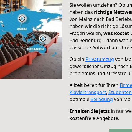
Sie wollen umziehen? Ob um
haben das
richtige Netzw
von Mainz nach Bad Berlebu
haben wir die richtige Lösu
Fragen wollen,
was kostet
Bad Berleburg – dann wähle
passende Antwort auf Ihre 
Ob ein
Privatumzug
von Mai
gewerblicher Umzug nach B
problemlos und stressfrei 
Allzeit bereit für Ihren
Firm
Klaviertransport
,
Studente
optimale
Beiladung
von Mai
Erhalten Sie jetzt
in nur we
kostenfreie Angebote.