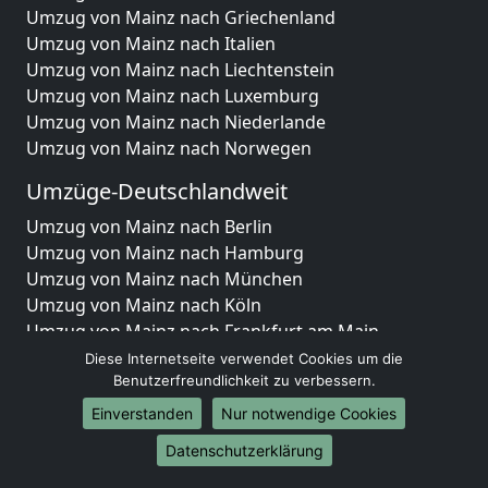
Umzug von Mainz nach Griechenland
Umzug von Mainz nach Italien
Umzug von Mainz nach Liechtenstein
Umzug von Mainz nach Luxemburg
Umzug von Mainz nach Niederlande
Umzug von Mainz nach Norwegen
Umzüge-Deutschlandweit
Umzug von Mainz nach Berlin
Umzug von Mainz nach Hamburg
Umzug von Mainz nach München
Umzug von Mainz nach Köln
Umzug von Mainz nach Frankfurt am Main
Umzug von Mainz nach Stuttgart
Diese Internetseite verwendet Cookies um die
Umzug von Mainz nach Düsseldorf
Benutzerfreundlichkeit zu verbessern.
Umzug von Mainz nach Leipzig
Einverstanden
Nur notwendige Cookies
Umzug von Mainz nach Dortmund
Datenschutzerklärung
Umzug von Mainz nach Essen
Umzug von Mainz nach Bremen