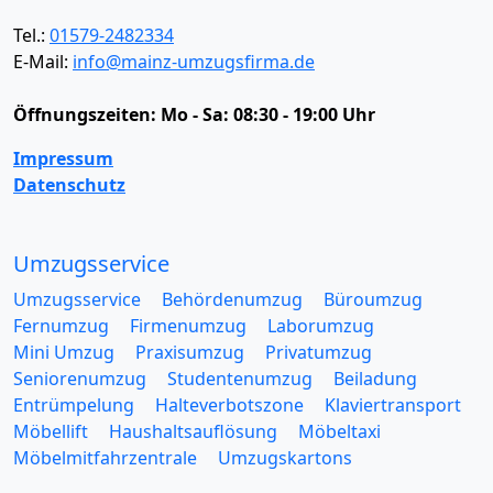
Tel.:
01579-2482334
E-Mail:
info@mainz-umzugsfirma.de
Öffnungszeiten:
Mo - Sa: 08:30 - 19:00 Uhr
Impressum
Datenschutz
Umzugsservice
Umzugsservice
Behördenumzug
Büroumzug
Fernumzug
Firmenumzug
Laborumzug
Mini Umzug
Praxisumzug
Privatumzug
Seniorenumzug
Studentenumzug
Beiladung
Entrümpelung
Halteverbotszone
Klaviertransport
Möbellift
Haushaltsauflösung
Möbeltaxi
Möbelmitfahrzentrale
Umzugskartons