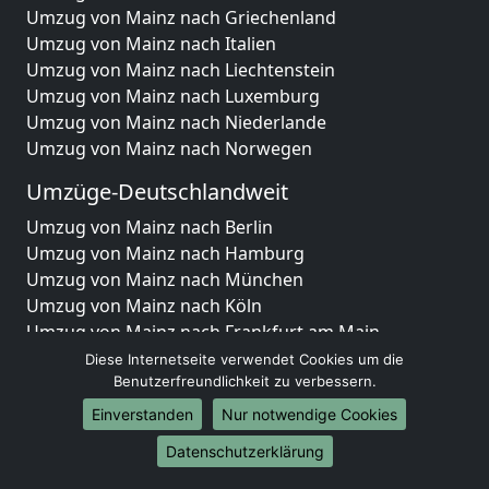
Umzug von Mainz nach Griechenland
Umzug von Mainz nach Italien
Umzug von Mainz nach Liechtenstein
Umzug von Mainz nach Luxemburg
Umzug von Mainz nach Niederlande
Umzug von Mainz nach Norwegen
Umzüge-Deutschlandweit
Umzug von Mainz nach Berlin
Umzug von Mainz nach Hamburg
Umzug von Mainz nach München
Umzug von Mainz nach Köln
Umzug von Mainz nach Frankfurt am Main
Umzug von Mainz nach Stuttgart
Diese Internetseite verwendet Cookies um die
Umzug von Mainz nach Düsseldorf
Benutzerfreundlichkeit zu verbessern.
Umzug von Mainz nach Leipzig
Einverstanden
Nur notwendige Cookies
Umzug von Mainz nach Dortmund
Datenschutzerklärung
Umzug von Mainz nach Essen
Umzug von Mainz nach Bremen