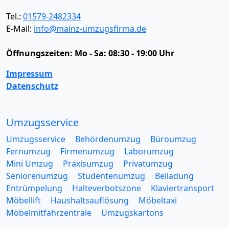
Tel.:
01579-2482334
E-Mail:
info@mainz-umzugsfirma.de
Öffnungszeiten:
Mo - Sa: 08:30 - 19:00 Uhr
Impressum
Datenschutz
Umzugsservice
Umzugsservice
Behördenumzug
Büroumzug
Fernumzug
Firmenumzug
Laborumzug
Mini Umzug
Praxisumzug
Privatumzug
Seniorenumzug
Studentenumzug
Beiladung
Entrümpelung
Halteverbotszone
Klaviertransport
Möbellift
Haushaltsauflösung
Möbeltaxi
Möbelmitfahrzentrale
Umzugskartons