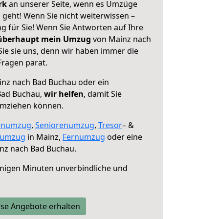
erk
an unserer Seite, wenn es Umzüge
geht! Wenn Sie nicht weiterwissen –
ng für Sie! Wenn Sie Antworten auf Ihre
 überhaupt mein Umzug
von Mainz nach
ie sie uns, denn wir haben immer die
Fragen parat.
nz nach Bad Buchau oder ein
Bad Buchau,
wir helfen
, damit Sie
umziehen können.
enumzug
,
Seniorenumzug
,
Tresor
– &
numzug
in Mainz,
Fernumzug
oder eine
nz nach Bad Buchau.
nigen Minuten unverbindliche und
se Angebote erhalten