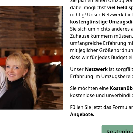
Sie planen einen Umzug vo
dabei möglichst
viel Geld 
richtig! Unser Netzwerk bi
kostengünstige Umzugsdi
Sie sich um nichts anderes 
Zuhause kümmern müssen. W
umfangreiche Erfahrung m
mit jeglicher Größenordnun
dass wir für jedes Budget 
Unser
Netzwerk
ist sorgfäl
Erfahrung im Umzugsberei
Sie möchten eine
Kostenüb
kostenlose und unverbindli
Füllen Sie jetzt das Formula
Angebote.
Kostenlos