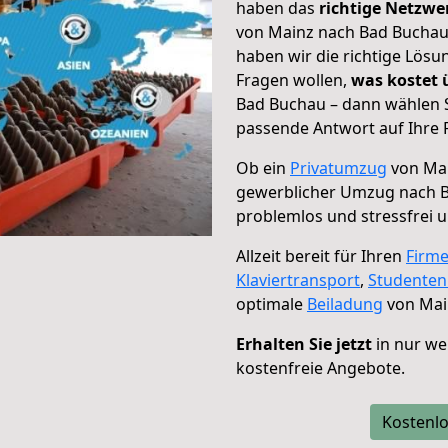
haben das
richtige Netzw
von Mainz nach Bad Buchau 
haben wir die richtige Lösu
Fragen wollen,
was kostet
Bad Buchau – dann wählen S
passende Antwort auf Ihre 
Ob ein
Privatumzug
von Mai
gewerblicher Umzug nach 
problemlos und stressfrei 
Allzeit bereit für Ihren
Firm
Klaviertransport
,
Studente
optimale
Beiladung
von Mai
Erhalten Sie jetzt
in nur we
kostenfreie Angebote.
Kostenlo