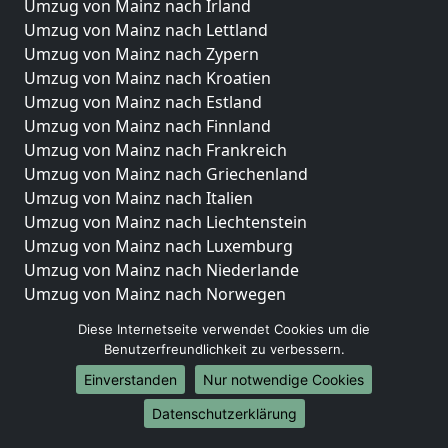
Umzug von Mainz nach Irland
Umzug von Mainz nach Lettland
Umzug von Mainz nach Zypern
Umzug von Mainz nach Kroatien
Umzug von Mainz nach Estland
Umzug von Mainz nach Finnland
Umzug von Mainz nach Frankreich
Umzug von Mainz nach Griechenland
Umzug von Mainz nach Italien
Umzug von Mainz nach Liechtenstein
Umzug von Mainz nach Luxemburg
Umzug von Mainz nach Niederlande
Umzug von Mainz nach Norwegen
Umzüge-Deutschlandweit
Diese Internetseite verwendet Cookies um die
Benutzerfreundlichkeit zu verbessern.
Umzug von Mainz nach Berlin
Einverstanden
Nur notwendige Cookies
Umzug von Mainz nach Hamburg
Umzug von Mainz nach München
Datenschutzerklärung
Umzug von Mainz nach Köln