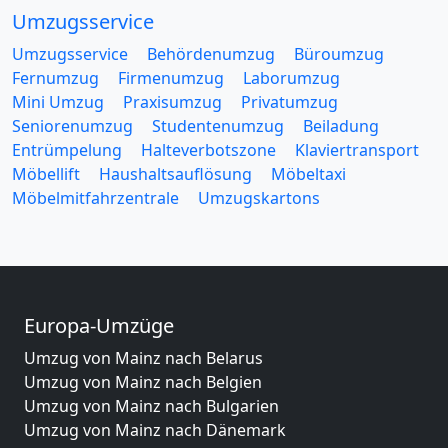
Umzugsservice
Umzugsservice
Behördenumzug
Büroumzug
Fernumzug
Firmenumzug
Laborumzug
Mini Umzug
Praxisumzug
Privatumzug
Seniorenumzug
Studentenumzug
Beiladung
Entrümpelung
Halteverbotszone
Klaviertransport
Möbellift
Haushaltsauflösung
Möbeltaxi
Möbelmitfahrzentrale
Umzugskartons
Europa-Umzüge
Umzug von Mainz nach Belarus
Umzug von Mainz nach Belgien
Umzug von Mainz nach Bulgarien
Umzug von Mainz nach Dänemark