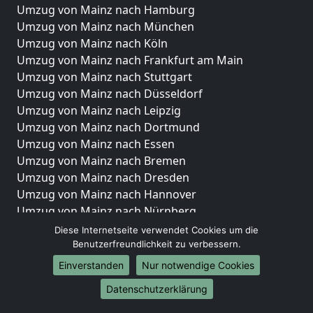
Umzug von Mainz nach Hamburg
Umzug von Mainz nach München
Umzug von Mainz nach Köln
Umzug von Mainz nach Frankfurt am Main
Umzug von Mainz nach Stuttgart
Umzug von Mainz nach Düsseldorf
Umzug von Mainz nach Leipzig
Umzug von Mainz nach Dortmund
Umzug von Mainz nach Essen
Umzug von Mainz nach Bremen
Umzug von Mainz nach Dresden
Umzug von Mainz nach Hannover
Umzug von Mainz nach Nürnberg
Umzug von Mainz nach Duisburg
Diese Internetseite verwendet Cookies um die
Umzug von Mainz nach Bochum
Benutzerfreundlichkeit zu verbessern.
Umzug von Mainz nach Wuppertal
Einverstanden
Nur notwendige Cookies
Umzug von Mainz nach Bielefeld
Datenschutzerklärung
Umzug von Mainz nach Bonn
Umzug von Mainz nach Münster