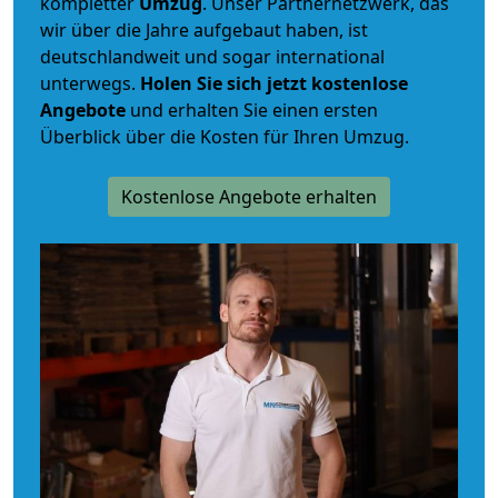
kompletter
Umzug
. Unser Partnernetzwerk, das
wir über die Jahre aufgebaut haben, ist
deutschlandweit und sogar international
unterwegs.
Holen Sie sich jetzt kostenlose
Angebote
und erhalten Sie einen ersten
Überblick über die Kosten für Ihren Umzug.
Kostenlose Angebote erhalten