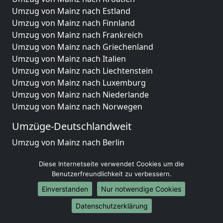
Umzug von Mainz nach Estland
Umzug von Mainz nach Finnland
Umzug von Mainz nach Frankreich
Umzug von Mainz nach Griechenland
Umzug von Mainz nach Italien
Umzug von Mainz nach Liechtenstein
Umzug von Mainz nach Luxemburg
Umzug von Mainz nach Niederlande
Umzug von Mainz nach Norwegen
Umzüge-Deutschlandweit
Umzug von Mainz nach Berlin
Umzug von Mainz nach Hamburg
Diese Internetseite verwendet Cookies um die
Umzug von Mainz nach München
Benutzerfreundlichkeit zu verbessern.
Umzug von Mainz nach Köln
Umzug von Mainz nach Frankfurt am Main
Einverstanden
Nur notwendige Cookies
Umzug von Mainz nach Stuttgart
Datenschutzerklärung
Umzug von Mainz nach Düsseldorf