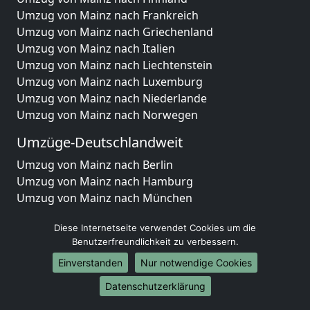
Umzug von Mainz nach Frankreich
Umzug von Mainz nach Griechenland
Umzug von Mainz nach Italien
Umzug von Mainz nach Liechtenstein
Umzug von Mainz nach Luxemburg
Umzug von Mainz nach Niederlande
Umzug von Mainz nach Norwegen
Umzüge-Deutschlandweit
Umzug von Mainz nach Berlin
Umzug von Mainz nach Hamburg
Umzug von Mainz nach München
Umzug von Mainz nach Köln
Diese Internetseite verwendet Cookies um die
Umzug von Mainz nach Frankfurt am Main
Benutzerfreundlichkeit zu verbessern.
Umzug von Mainz nach Stuttgart
Umzug von Mainz nach Düsseldorf
Einverstanden
Nur notwendige Cookies
Umzug von Mainz nach Leipzig
Datenschutzerklärung
Umzug von Mainz nach Dortmund