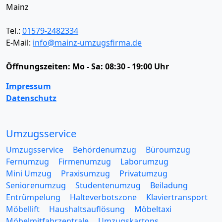
Mainz
Tel.:
01579-2482334
E-Mail:
info@mainz-umzugsfirma.de
Öffnungszeiten:
Mo - Sa: 08:30 - 19:00 Uhr
Impressum
Datenschutz
Umzugsservice
Umzugsservice
Behördenumzug
Büroumzug
Fernumzug
Firmenumzug
Laborumzug
Mini Umzug
Praxisumzug
Privatumzug
Seniorenumzug
Studentenumzug
Beiladung
Entrümpelung
Halteverbotszone
Klaviertransport
Möbellift
Haushaltsauflösung
Möbeltaxi
Möbelmitfahrzentrale
Umzugskartons