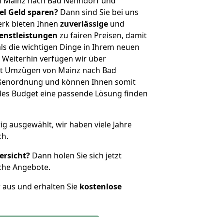
n Mainz nach Bad Nenndorf und
iel Geld sparen?
Dann sind Sie bei uns
erk bieten Ihnen
zuverlässige
und
enstleistungen
zu fairen Preisen, damit
als die wichtigen Dinge in Ihrem neuen
eiterhin verfügen wir über
it Umzügen von Mainz nach Bad
ößenordnung und können Ihnen somit
edes Budget eine passende Lösung finden
tig ausgewählt, wir haben viele Jahre
ch.
ersicht?
Dann holen Sie sich jetzt
che Angebote.
r aus und erhalten Sie
kostenlose