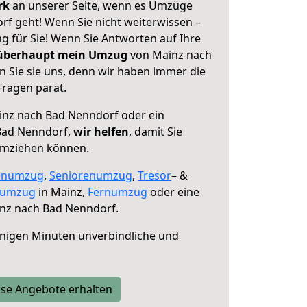
erk
an unserer Seite, wenn es Umzüge
f geht! Wenn Sie nicht weiterwissen –
ng für Sie! Wenn Sie Antworten auf Ihre
 überhaupt mein Umzug
von Mainz nach
 Sie sie uns, denn wir haben immer die
Fragen parat.
nz nach Bad Nenndorf oder ein
Bad Nenndorf,
wir helfen
, damit Sie
umziehen können.
enumzug
,
Seniorenumzug
,
Tresor
– &
numzug
in Mainz,
Fernumzug
oder eine
nz nach Bad Nenndorf.
nigen Minuten unverbindliche und
se Angebote erhalten