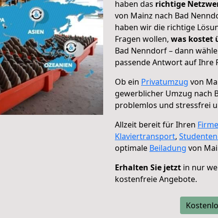
haben das
richtige Netzw
von Mainz nach Bad Nenndor
haben wir die richtige Lösu
Fragen wollen,
was kostet
Bad Nenndorf – dann wählen
passende Antwort auf Ihre 
Ob ein
Privatumzug
von Mai
gewerblicher Umzug nach 
problemlos und stressfrei 
Allzeit bereit für Ihren
Firm
Klaviertransport
,
Studente
optimale
Beiladung
von Mai
Erhalten Sie jetzt
in nur we
kostenfreie Angebote.
Kostenlo