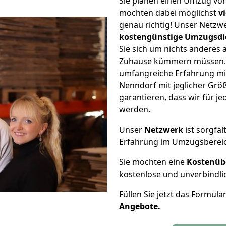
Sie planen einen Umzug vo
möchten dabei möglichst
v
genau richtig! Unser Netzw
kostengünstige Umzugsdi
Sie sich um nichts anderes 
Zuhause kümmern müssen. W
umfangreiche Erfahrung m
Nenndorf mit jeglicher Gr
garantieren, dass wir für j
werden.
Unser
Netzwerk
ist sorgfäl
Erfahrung im Umzugsberei
Sie möchten eine
Kostenüb
kostenlose und unverbindli
Füllen Sie jetzt das Formula
Angebote.