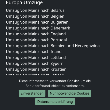
Europa-Umzüge
Umzug von Mainz nach Belarus
Umzug von Mainz nach Belgien
Umzug von Mainz nach Bulgarien
Umzug von Mainz nach Dänemark
Umzug von Mainz nach England
Umzug von Mainz nach Portugal
Umzug von Mainz nach Bosnien und Herzegowina
Umzug von Mainz nach Irland
Umzug von Mainz nach Lettland
Umzug von Mainz nach Zypern
Umzug von Mainz nach Kroatien
Umzug von Mainz nach Estland
Umzug von Mainz nach Finnland
Diese Internetseite verwendet Cookies um die
Benutzerfreundlichkeit zu verbessern.
Umzug von Mainz nach Frankreich
Umzug von Mainz nach Griechenland
Einverstanden
Nur notwendige Cookies
Umzug von Mainz nach Italien
Datenschutzerklärung
Umzug von Mainz nach Liechtenstein