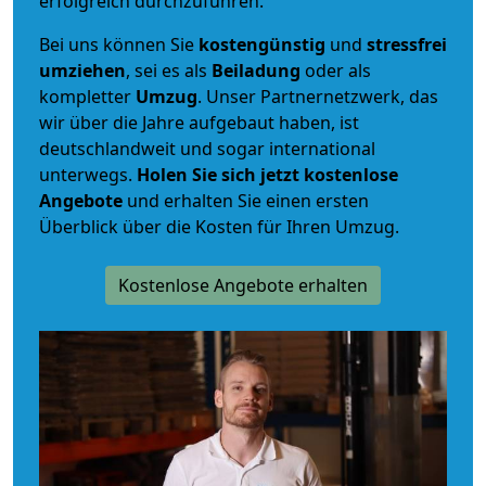
erfolgreich durchzuführen.
Bei uns können Sie
kostengünstig
und
stressfrei
umziehen
, sei es als
Beiladung
oder als
kompletter
Umzug
. Unser Partnernetzwerk, das
wir über die Jahre aufgebaut haben, ist
deutschlandweit und sogar international
unterwegs.
Holen Sie sich jetzt kostenlose
Angebote
und erhalten Sie einen ersten
Überblick über die Kosten für Ihren Umzug.
Kostenlose Angebote erhalten