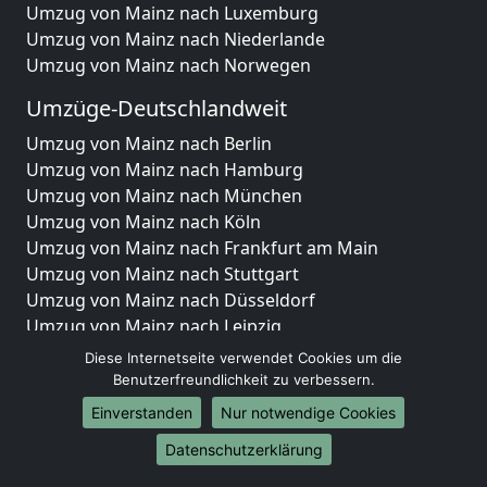
Umzug von Mainz nach Luxemburg
Umzug von Mainz nach Niederlande
Umzug von Mainz nach Norwegen
Umzüge-Deutschlandweit
Umzug von Mainz nach Berlin
Umzug von Mainz nach Hamburg
Umzug von Mainz nach München
Umzug von Mainz nach Köln
Umzug von Mainz nach Frankfurt am Main
Umzug von Mainz nach Stuttgart
Umzug von Mainz nach Düsseldorf
Umzug von Mainz nach Leipzig
Umzug von Mainz nach Dortmund
Diese Internetseite verwendet Cookies um die
Umzug von Mainz nach Essen
Benutzerfreundlichkeit zu verbessern.
Umzug von Mainz nach Bremen
Einverstanden
Nur notwendige Cookies
Umzug von Mainz nach Dresden
Datenschutzerklärung
Umzug von Mainz nach Hannover
Umzug von Mainz nach Nürnberg