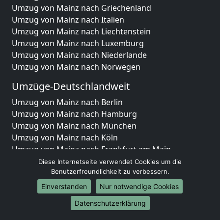
Umzug von Mainz nach Griechenland
Umzug von Mainz nach Italien
Umzug von Mainz nach Liechtenstein
Umzug von Mainz nach Luxemburg
Umzug von Mainz nach Niederlande
Umzug von Mainz nach Norwegen
Umzüge-Deutschlandweit
Umzug von Mainz nach Berlin
Umzug von Mainz nach Hamburg
Umzug von Mainz nach München
Umzug von Mainz nach Köln
Umzug von Mainz nach Frankfurt am Main
Umzug von Mainz nach Stuttgart
Diese Internetseite verwendet Cookies um die
Umzug von Mainz nach Düsseldorf
Benutzerfreundlichkeit zu verbessern.
Umzug von Mainz nach Leipzig
Einverstanden
Nur notwendige Cookies
Umzug von Mainz nach Dortmund
Datenschutzerklärung
Umzug von Mainz nach Essen
Umzug von Mainz nach Bremen