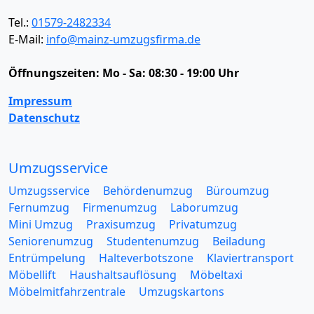
Tel.:
01579-2482334
E-Mail:
info@mainz-umzugsfirma.de
Öffnungszeiten:
Mo - Sa: 08:30 - 19:00 Uhr
Impressum
Datenschutz
Umzugsservice
Umzugsservice
Behördenumzug
Büroumzug
Fernumzug
Firmenumzug
Laborumzug
Mini Umzug
Praxisumzug
Privatumzug
Seniorenumzug
Studentenumzug
Beiladung
Entrümpelung
Halteverbotszone
Klaviertransport
Möbellift
Haushaltsauflösung
Möbeltaxi
Möbelmitfahrzentrale
Umzugskartons