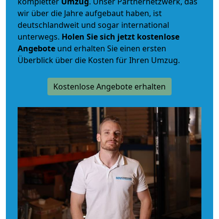
kompletter
Umzug
. Unser Partnernetzwerk, das
wir über die Jahre aufgebaut haben, ist
deutschlandweit und sogar international
unterwegs.
Holen Sie sich jetzt kostenlose
Angebote
und erhalten Sie einen ersten
Überblick über die Kosten für Ihren Umzug.
Kostenlose Angebote erhalten