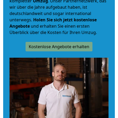
kompletter
Umzug
. Unser Partnernetzwerk, das
wir über die Jahre aufgebaut haben, ist
deutschlandweit und sogar international
unterwegs.
Holen Sie sich jetzt kostenlose
Angebote
und erhalten Sie einen ersten
Überblick über die Kosten für Ihren Umzug.
Kostenlose Angebote erhalten