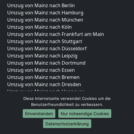
Umzug von Mainz nach Berlin
Umzug von Mainz nach Hamburg
Umzug von Mainz nach München
Umzug von Mainz nach Köln
Umzug von Mainz nach Frankfurt am Main
Umzug von Mainz nach Stuttgart
Umzug von Mainz nach Düsseldorf
Umzug von Mainz nach Leipzig
Umzug von Mainz nach Dortmund
Umzug von Mainz nach Essen
Umzug von Mainz nach Bremen
Umzug von Mainz nach Dresden
Umzug von Mainz nach Hannover
Umzug von Mainz nach Nürnberg
Diese Internetseite verwendet Cookies um die
Benutzerfreundlichkeit zu verbessern.
Umzug von Mainz nach Duisburg
Umzug von Mainz nach Bochum
Einverstanden
Nur notwendige Cookies
Umzug von Mainz nach Wuppertal
Datenschutzerklärung
Umzug von Mainz nach Bielefeld