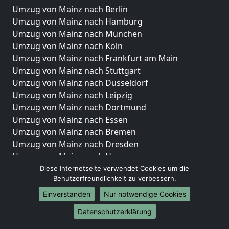
Umzug von Mainz nach Berlin
Umzug von Mainz nach Hamburg
Umzug von Mainz nach München
Umzug von Mainz nach Köln
Umzug von Mainz nach Frankfurt am Main
Umzug von Mainz nach Stuttgart
Umzug von Mainz nach Düsseldorf
Umzug von Mainz nach Leipzig
Umzug von Mainz nach Dortmund
Umzug von Mainz nach Essen
Umzug von Mainz nach Bremen
Umzug von Mainz nach Dresden
Umzug von Mainz nach Hannover
Umzug von Mainz nach Nürnberg
Diese Internetseite verwendet Cookies um die
Benutzerfreundlichkeit zu verbessern.
Umzug von Mainz nach Duisburg
Umzug von Mainz nach Bochum
Einverstanden
Nur notwendige Cookies
Umzug von Mainz nach Wuppertal
Datenschutzerklärung
Umzug von Mainz nach Bielefeld