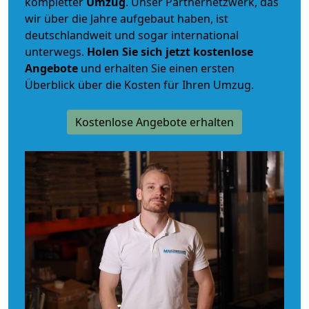
kompletter
Umzug
. Unser Partnernetzwerk, das
wir über die Jahre aufgebaut haben, ist
deutschlandweit und sogar international
unterwegs.
Holen Sie sich jetzt kostenlose
Angebote
und erhalten Sie einen ersten
Überblick über die Kosten für Ihren Umzug.
Kostenlose Angebote erhalten