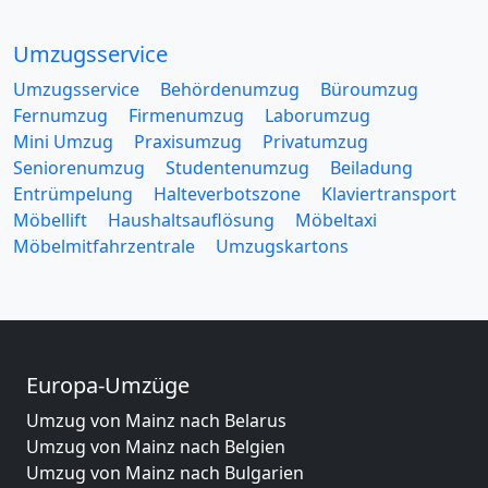
Umzugsservice
Umzugsservice
Behördenumzug
Büroumzug
Fernumzug
Firmenumzug
Laborumzug
Mini Umzug
Praxisumzug
Privatumzug
Seniorenumzug
Studentenumzug
Beiladung
Entrümpelung
Halteverbotszone
Klaviertransport
Möbellift
Haushaltsauflösung
Möbeltaxi
Möbelmitfahrzentrale
Umzugskartons
Europa-Umzüge
Umzug von Mainz nach Belarus
Umzug von Mainz nach Belgien
Umzug von Mainz nach Bulgarien