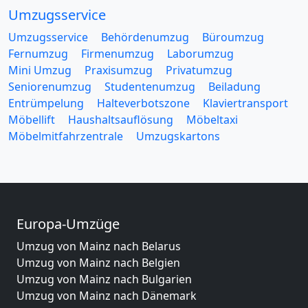
Umzugsservice
Umzugsservice
Behördenumzug
Büroumzug
Fernumzug
Firmenumzug
Laborumzug
Mini Umzug
Praxisumzug
Privatumzug
Seniorenumzug
Studentenumzug
Beiladung
Entrümpelung
Halteverbotszone
Klaviertransport
Möbellift
Haushaltsauflösung
Möbeltaxi
Möbelmitfahrzentrale
Umzugskartons
Europa-Umzüge
Umzug von Mainz nach Belarus
Umzug von Mainz nach Belgien
Umzug von Mainz nach Bulgarien
Umzug von Mainz nach Dänemark