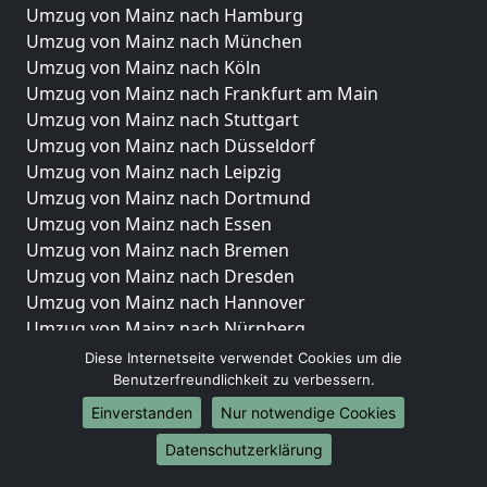
Umzug von Mainz nach Hamburg
Umzug von Mainz nach München
Umzug von Mainz nach Köln
Umzug von Mainz nach Frankfurt am Main
Umzug von Mainz nach Stuttgart
Umzug von Mainz nach Düsseldorf
Umzug von Mainz nach Leipzig
Umzug von Mainz nach Dortmund
Umzug von Mainz nach Essen
Umzug von Mainz nach Bremen
Umzug von Mainz nach Dresden
Umzug von Mainz nach Hannover
Umzug von Mainz nach Nürnberg
Umzug von Mainz nach Duisburg
Diese Internetseite verwendet Cookies um die
Umzug von Mainz nach Bochum
Benutzerfreundlichkeit zu verbessern.
Umzug von Mainz nach Wuppertal
Einverstanden
Nur notwendige Cookies
Umzug von Mainz nach Bielefeld
Datenschutzerklärung
Umzug von Mainz nach Bonn
Umzug von Mainz nach Münster