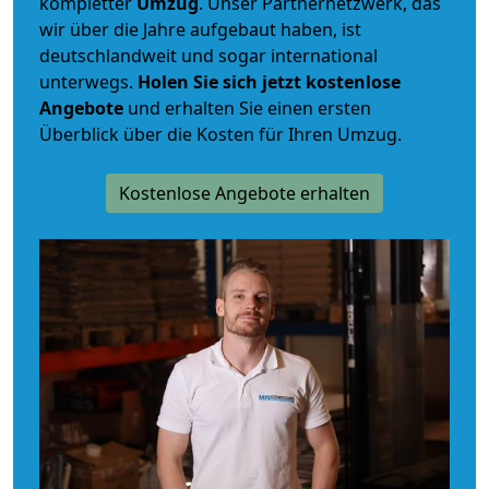
kompletter
Umzug
. Unser Partnernetzwerk, das
wir über die Jahre aufgebaut haben, ist
deutschlandweit und sogar international
unterwegs.
Holen Sie sich jetzt kostenlose
Angebote
und erhalten Sie einen ersten
Überblick über die Kosten für Ihren Umzug.
Kostenlose Angebote erhalten