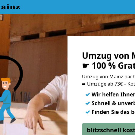
ainz
Umzug von M
☛ 100 % Gra
Umzug von Mainz nach
➨ Umzüge ab 73€ – Kos
✓
Wir helfen Ihne
✓
Schnell & unverb
✓
Finden Sie das 
blitzschnell ko