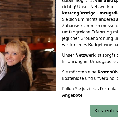
dabei möglichst
viel Geld 
richtig! Unser Netzwerk bi
kostengünstige Umzugsdi
Sie sich um nichts anderes 
Zuhause kümmern müssen. W
umfangreiche Erfahrung m
jeglicher Größenordnung u
wir für jedes Budget eine 
Unser
Netzwerk
ist sorgfäl
Erfahrung im Umzugsberei
Sie möchten eine
Kostenüb
kostenlose und unverbindli
Füllen Sie jetzt das Formula
Angebote.
Kostenlos