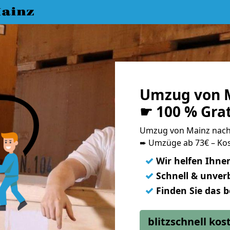
ainz
Umzug von 
☛ 100 % Gra
Umzug von Mainz nac
➨ Umzüge ab 73€ – Kos
✓
Wir helfen Ihne
✓
Schnell & unverb
✓
Finden Sie das 
blitzschnell ko