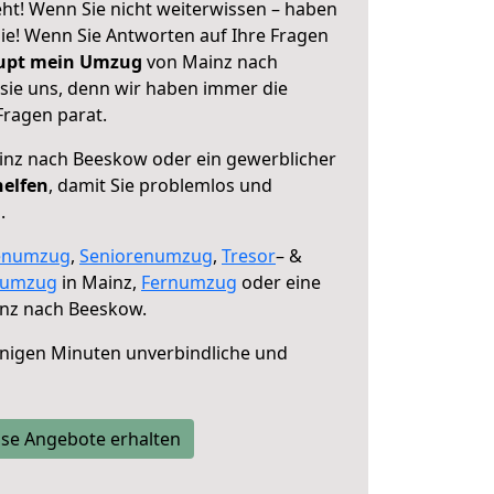
t! Wenn Sie nicht weiterwissen – haben
 Sie! Wenn Sie Antworten auf Ihre Fragen
aupt mein Umzug
von Mainz nach
sie uns, denn wir haben immer die
Fragen parat.
nz nach Beeskow oder ein gewerblicher
helfen
, damit Sie problemlos und
.
enumzug
,
Seniorenumzug
,
Tresor
– &
numzug
in Mainz,
Fernumzug
oder eine
nz nach Beeskow.
nigen Minuten unverbindliche und
se Angebote erhalten