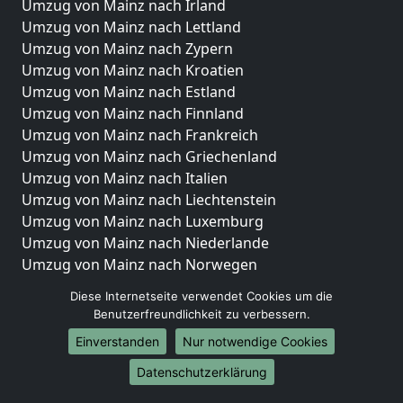
Umzug von Mainz nach Irland
Umzug von Mainz nach Lettland
Umzug von Mainz nach Zypern
Umzug von Mainz nach Kroatien
Umzug von Mainz nach Estland
Umzug von Mainz nach Finnland
Umzug von Mainz nach Frankreich
Umzug von Mainz nach Griechenland
Umzug von Mainz nach Italien
Umzug von Mainz nach Liechtenstein
Umzug von Mainz nach Luxemburg
Umzug von Mainz nach Niederlande
Umzug von Mainz nach Norwegen
Umzüge-Deutschlandweit
Diese Internetseite verwendet Cookies um die
Benutzerfreundlichkeit zu verbessern.
Umzug von Mainz nach Berlin
Einverstanden
Nur notwendige Cookies
Umzug von Mainz nach Hamburg
Umzug von Mainz nach München
Datenschutzerklärung
Umzug von Mainz nach Köln