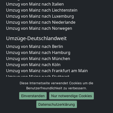
Umzug von Mainz nach Italien
Umzug von Mainz nach Liechtenstein
Umzug von Mainz nach Luxemburg
Umzug von Mainz nach Niederlande
Umzug von Mainz nach Norwegen
Umzüge-Deutschlandweit
Umzug von Mainz nach Berlin
Umzug von Mainz nach Hamburg
Umzug von Mainz nach München
Umzug von Mainz nach Köln
Umzug von Mainz nach Frankfurt am Main
Umzug von Mainz nach Stuttgart
Umzug von Mainz nach Düsseldorf
Diese Internetseite verwendet Cookies um die
Umzug von Mainz nach Leipzig
Benutzerfreundlichkeit zu verbessern.
Umzug von Mainz nach Dortmund
Einverstanden
Nur notwendige Cookies
Umzug von Mainz nach Essen
Datenschutzerklärung
Umzug von Mainz nach Bremen
Umzug von Mainz nach Dresden