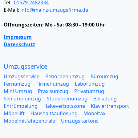
Tel.:
01579-2482334
E-Mail:
info@mainz-umzugsfirma.de
Öffnungszeiten:
Mo - Sa: 08:30 - 19:00 Uhr
Impressum
Datenschutz
Umzugsservice
Umzugsservice
Behördenumzug
Büroumzug
Fernumzug
Firmenumzug
Laborumzug
Mini Umzug
Praxisumzug
Privatumzug
Seniorenumzug
Studentenumzug
Beiladung
Entrümpelung
Halteverbotszone
Klaviertransport
Möbellift
Haushaltsauflösung
Möbeltaxi
Möbelmitfahrzentrale
Umzugskartons