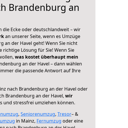
ch Brandenburg an
 die Ecke oder deutschlandweit – wir
erk
an unserer Seite, wenn es Umzüge
 an der Havel geht! Wenn Sie nicht
e richtige Lösung für Sie! Wenn Sie
wollen,
was kostet überhaupt mein
ndenburg an der Havel – dann wählen
 immer die passende Antwort auf Ihre
nz nach Brandenburg an der Havel oder
ch Brandenburg an der Havel,
wir
os und stressfrei umziehen können.
enumzug
,
Seniorenumzug
,
Tresor
– &
numzug
in Mainz,
Fernumzug
oder eine
nz nach Brandenburg an der Havel.