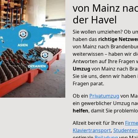
von Mainz na
der Havel
Sie wollen umziehen? Ob um
haben das
richtige Netzw
von Mainz nach Brandenburg
weiterwissen – haben wir di
Antworten auf Ihre Fragen 
Umzug
von Mainz nach Bra
Sie sie uns, denn wir haben
Fragen parat.
Ob ein
Privatumzug
von Mai
ein gewerblicher Umzug na
helfen
, damit Sie probleml
Allzeit bereit für Ihren
Firm
Klaviertransport
,
Studente
optimale
Beiladung
von Mai