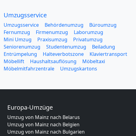
Umzugsservice
Umzugsservice
Behördenumzug
Büroumzug
Fernumzug
Firmenumzug
Laborumzug
Mini Umzug
Praxisumzug
Privatumzug
Seniorenumzug
Studentenumzug
Beiladung
Entrümpelung
Halteverbotszone
Klaviertransport
Möbellift
Haushaltsauflösung
Möbeltaxi
Möbelmitfahrzentrale
Umzugskartons
Europa-Umzüge
Umzug von Mainz nach Belarus
Umzug von Mainz nach Belgien
Umzug von Mainz nach Bulgarien