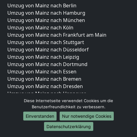
Umzug von Mainz nach Berlin
Umzug von Mainz nach Hamburg
Umzug von Mainz nach München
Umzug von Mainz nach Köln
Umzug von Mainz nach Frankfurt am Main
Umzug von Mainz nach Stuttgart
Umzug von Mainz nach Düsseldorf
Umzug von Mainz nach Leipzig
Umzug von Mainz nach Dortmund
Umzug von Mainz nach Essen
Umzug von Mainz nach Bremen
Umzug von Mainz nach Dresden
Umzug von Mainz nach Hannover
Umzug von Mainz nach Nürnberg
Diese Internetseite verwendet Cookies um die
Benutzerfreundlichkeit zu verbessern.
Umzug von Mainz nach Duisburg
Umzug von Mainz nach Bochum
Einverstanden
Nur notwendige Cookies
Umzug von Mainz nach Wuppertal
Datenschutzerklärung
Umzug von Mainz nach Bielefeld