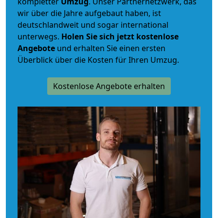
kompletter
Umzug
. Unser Partnernetzwerk, das
wir über die Jahre aufgebaut haben, ist
deutschlandweit und sogar international
unterwegs.
Holen Sie sich jetzt kostenlose
Angebote
und erhalten Sie einen ersten
Überblick über die Kosten für Ihren Umzug.
Kostenlose Angebote erhalten