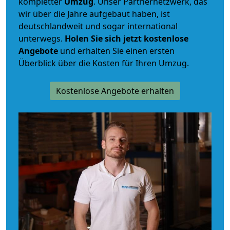
kompletter
Umzug
. Unser Partnernetzwerk, das
wir über die Jahre aufgebaut haben, ist
deutschlandweit und sogar international
unterwegs.
Holen Sie sich jetzt kostenlose
Angebote
und erhalten Sie einen ersten
Überblick über die Kosten für Ihren Umzug.
Kostenlose Angebote erhalten