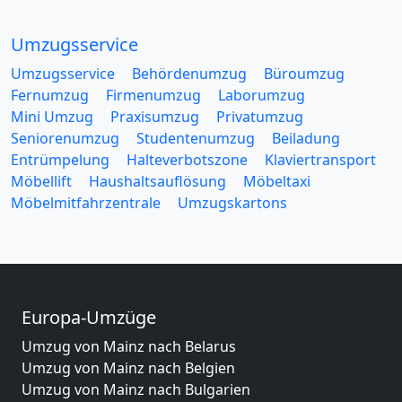
Umzugsservice
Umzugsservice
Behördenumzug
Büroumzug
Fernumzug
Firmenumzug
Laborumzug
Mini Umzug
Praxisumzug
Privatumzug
Seniorenumzug
Studentenumzug
Beiladung
Entrümpelung
Halteverbotszone
Klaviertransport
Möbellift
Haushaltsauflösung
Möbeltaxi
Möbelmitfahrzentrale
Umzugskartons
Europa-Umzüge
Umzug von Mainz nach Belarus
Umzug von Mainz nach Belgien
Umzug von Mainz nach Bulgarien