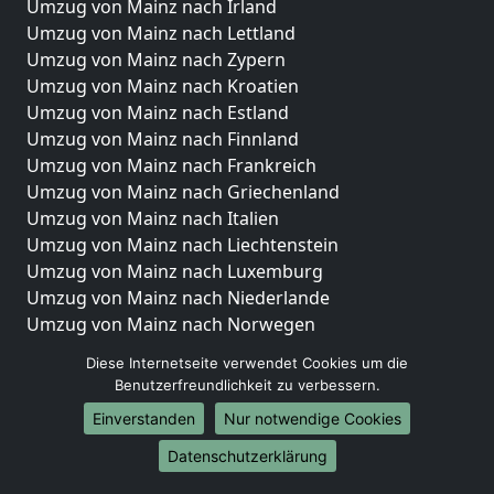
Umzug von Mainz nach Irland
Umzug von Mainz nach Lettland
Umzug von Mainz nach Zypern
Umzug von Mainz nach Kroatien
Umzug von Mainz nach Estland
Umzug von Mainz nach Finnland
Umzug von Mainz nach Frankreich
Umzug von Mainz nach Griechenland
Umzug von Mainz nach Italien
Umzug von Mainz nach Liechtenstein
Umzug von Mainz nach Luxemburg
Umzug von Mainz nach Niederlande
Umzug von Mainz nach Norwegen
Umzüge-Deutschlandweit
Diese Internetseite verwendet Cookies um die
Benutzerfreundlichkeit zu verbessern.
Umzug von Mainz nach Berlin
Einverstanden
Nur notwendige Cookies
Umzug von Mainz nach Hamburg
Umzug von Mainz nach München
Datenschutzerklärung
Umzug von Mainz nach Köln