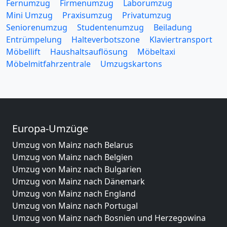
Fernumzug
Firmenumzug
Laborumzug
Mini Umzug
Praxisumzug
Privatumzug
Seniorenumzug
Studentenumzug
Beiladung
Entrümpelung
Halteverbotszone
Klaviertransport
Möbellift
Haushaltsauflösung
Möbeltaxi
Möbelmitfahrzentrale
Umzugskartons
Europa-Umzüge
Umzug von Mainz nach Belarus
Umzug von Mainz nach Belgien
Umzug von Mainz nach Bulgarien
Umzug von Mainz nach Dänemark
Umzug von Mainz nach England
Umzug von Mainz nach Portugal
Umzug von Mainz nach Bosnien und Herzegowina