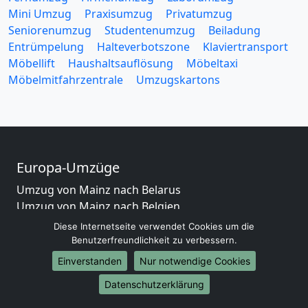
Mini Umzug
Praxisumzug
Privatumzug
Seniorenumzug
Studentenumzug
Beiladung
Entrümpelung
Halteverbotszone
Klaviertransport
Möbellift
Haushaltsauflösung
Möbeltaxi
Möbelmitfahrzentrale
Umzugskartons
Europa-Umzüge
Umzug von Mainz nach Belarus
Umzug von Mainz nach Belgien
Umzug von Mainz nach Bulgarien
Diese Internetseite verwendet Cookies um die
Umzug von Mainz nach Dänemark
Benutzerfreundlichkeit zu verbessern.
Umzug von Mainz nach England
Einverstanden
Nur notwendige Cookies
Umzug von Mainz nach Portugal
Datenschutzerklärung
Umzug von Mainz nach Bosnien und Herzegowina
Umzug von Mainz nach Irland