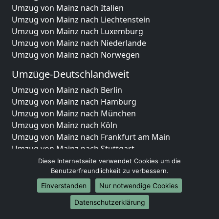
Umzug von Mainz nach Italien
Umzug von Mainz nach Liechtenstein
Umzug von Mainz nach Luxemburg
Umzug von Mainz nach Niederlande
Umzug von Mainz nach Norwegen
Umzüge-Deutschlandweit
Umzug von Mainz nach Berlin
Umzug von Mainz nach Hamburg
Umzug von Mainz nach München
Umzug von Mainz nach Köln
Umzug von Mainz nach Frankfurt am Main
Umzug von Mainz nach Stuttgart
Umzug von Mainz nach Düsseldorf
Diese Internetseite verwendet Cookies um die
Umzug von Mainz nach Leipzig
Benutzerfreundlichkeit zu verbessern.
Umzug von Mainz nach Dortmund
Einverstanden
Nur notwendige Cookies
Umzug von Mainz nach Essen
Datenschutzerklärung
Umzug von Mainz nach Bremen
Umzug von Mainz nach Dresden