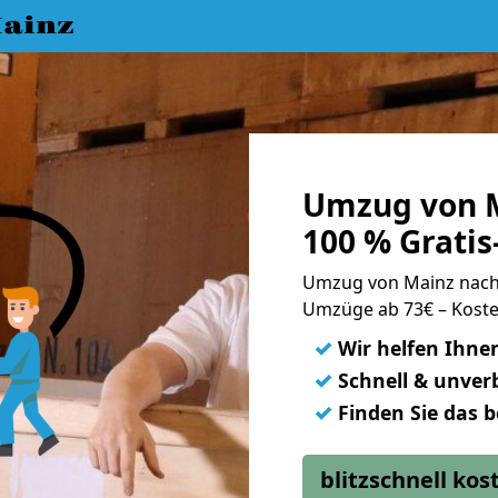
ainz
Umzug von M
100 % Grati
Umzug von Mainz nach
Umzüge ab 73€ – Koste
✓
Wir helfen Ihne
✓
Schnell & unverb
✓
Finden Sie das 
blitzschnell ko