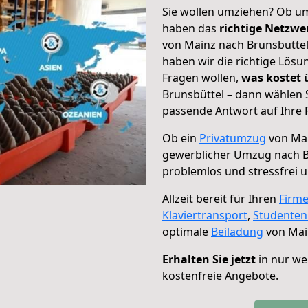
Sie wollen umziehen? Ob um
haben das
richtige Netzw
von Mainz nach Brunsbüttel
haben wir die richtige Lösu
Fragen wollen,
was kostet
Brunsbüttel – dann wählen 
passende Antwort auf Ihre 
Ob ein
Privatumzug
von Mai
gewerblicher Umzug nach B
problemlos und stressfrei 
Allzeit bereit für Ihren
Firm
Klaviertransport
,
Studente
optimale
Beiladung
von Mai
Erhalten Sie jetzt
in nur we
kostenfreie Angebote.