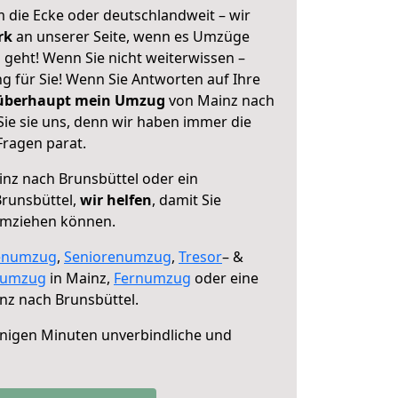
 die Ecke oder deutschlandweit – wir
erk
an unserer Seite, wenn es Umzüge
 geht! Wenn Sie nicht weiterwissen –
ng für Sie! Wenn Sie Antworten auf Ihre
 überhaupt mein Umzug
von Mainz nach
Sie sie uns, denn wir haben immer die
Fragen parat.
nz nach Brunsbüttel oder ein
runsbüttel,
wir helfen
, damit Sie
umziehen können.
enumzug
,
Seniorenumzug
,
Tresor
– &
numzug
in Mainz,
Fernumzug
oder eine
nz nach Brunsbüttel.
nigen Minuten unverbindliche und